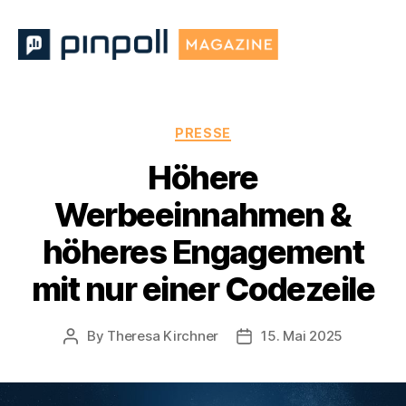
Pinpoll
Magazine
Categories
PRESSE
Höhere
Werbeeinnahmen &
höheres Engagement
mit nur einer Codezeile
By
Theresa Kirchner
15. Mai 2025
Post
Post
author
date