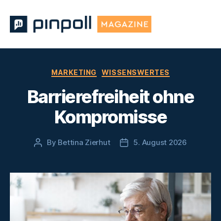
Pinpoll
Magazine
Categories
MARKETING
WISSENSWERTES
Barrierefreiheit ohne
Kompromisse
By
Bettina Zierhut
5. August 2026
Post
Post
author
date